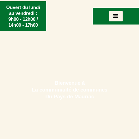
Aller
Ouvert du lundi
au
au vendredi :
9h00 - 12h00 /
contenu
14h00 - 17h00
Bienvenue à
La communauté de communes
Du Pays de Mauriac